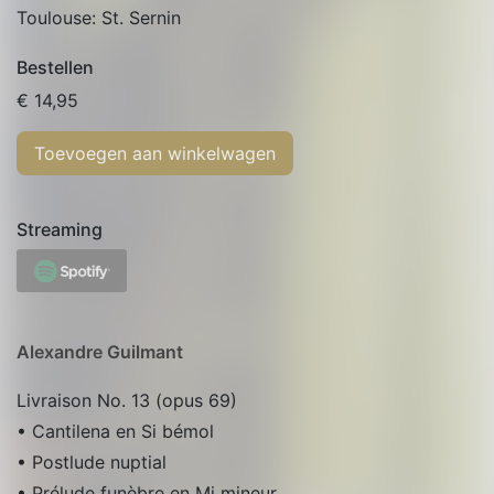
Toulouse: St. Sernin
Bestellen
€
14,95
Toevoegen aan winkelwagen
Streaming
Alexandre Guilmant
Livraison No. 13 (opus 69)
• Cantilena en Si bémol
• Postlude nuptial
• Prélude funèbre en Mi mineur