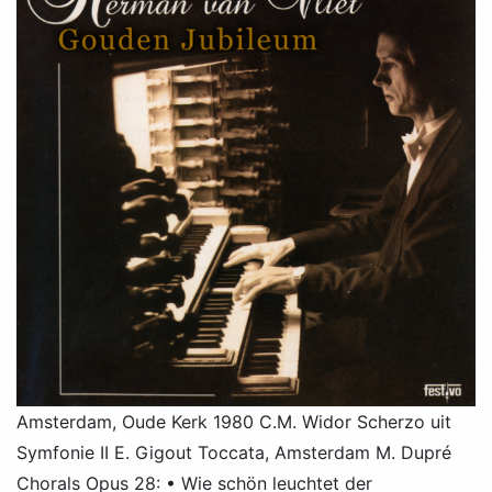
Amsterdam, Oude Kerk 1980 C.M. Widor Scherzo uit
Symfonie II E. Gigout Toccata, Amsterdam M. Dupré
Chorals Opus 28: • Wie schön leuchtet der