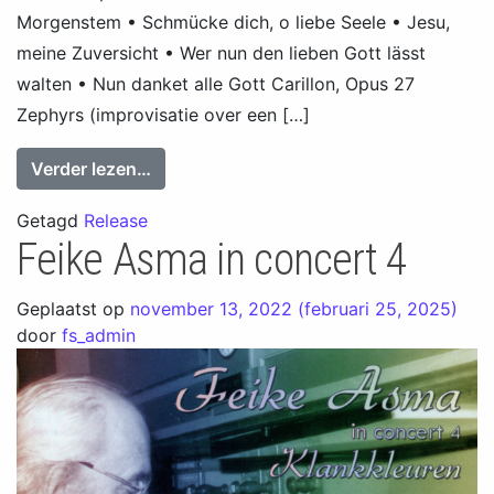
Morgenstem • Schmücke dich, o liebe Seele • Jesu,
meine Zuversicht • Wer nun den lieben Gott lässt
walten • Nun danket alle Gott Carillon, Opus 27
Zephyrs (improvisatie over een […]
from Herman van Vliet: Gouden jubileum 
Verder lezen…
Getagd
Release
Feike Asma in concert 4
Geplaatst op
november 13, 2022
(februari 25, 2025)
door
fs_admin