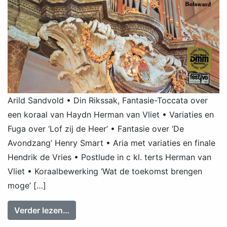
Arild Sandvold • Din Rikssak, Fantasie-Toccata over
een koraal van Haydn Herman van Vliet • Variaties en
Fuga over ‘Lof zij de Heer’ • Fantasie over ‘De
Avondzang’ Henry Smart • Aria met variaties en finale
Hendrik de Vries • Postlude in c kl. terts Herman van
Vliet • Koraalbewerking ‘Wat de toekomst brengen
moge’ […]
from Herman van Vliet: Romantisch recit
Verder lezen…