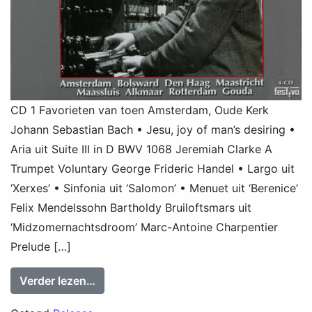
CD 1 Favorieten van toen Amsterdam, Oude Kerk
Johann Sebastian Bach • Jesu, joy of man’s desiring •
Aria uit Suite III in D BWV 1068 Jeremiah Clarke A
Trumpet Voluntary George Frideric Handel • Largo uit
‘Xerxes’ • Sinfonia uit ‘Salomon’ • Menuet uit ‘Berenice’
Felix Mendelssohn Bartholdy Bruiloftsmars uit
‘Midzomernachtsdroom’ Marc-Antoine Charpentier
Prelude […]
from Feike Asma: To the top
Verder lezen…