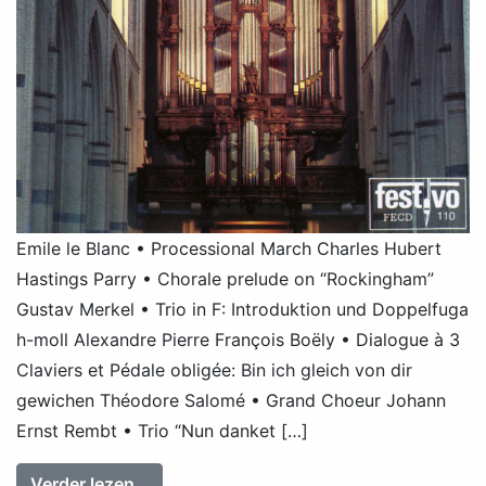
Emile le Blanc • Processional March Charles Hubert
Hastings Parry • Chorale prelude on “Rockingham”
Gustav Merkel • Trio in F: Introduktion und Doppelfuga
h-moll Alexandre Pierre François Boëly • Dialogue à 3
Claviers et Pédale obligée: Bin ich gleich von dir
gewichen Théodore Salomé • Grand Choeur Johann
Ernst Rembt • Trio “Nun danket […]
from Willem van Twillert: Rococo & Roma
Verder lezen…