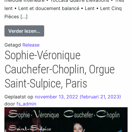
mélodie intérieure • Toccata Quatre Elévations • Très
lent • Lent et doucement balancé • Lent • Lent Cinq
Pièces […]
from Jean-Luc Etienne joue Jean-Jacqu
Verder lezen…
Getagd
Release
Sophie-Véronique
Cauchefer-Choplin, Orgue
Saint-Sulpice, Paris
Geplaatst op
november 13, 2022
(februari 21, 2023)
door
fs_admin