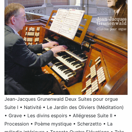
Jean-Jacques Grunenwald Deux Suites pour orgue
Suite I • Nativité • Le Jardin des Oliviers (Méditation)
• Grave • Les divins espoirs • Allégresse Suite II •
Procession • Poème mystique • Scherzetto • La