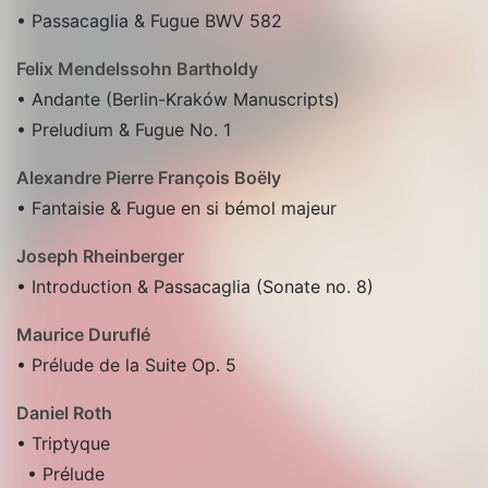
• Passacaglia & Fugue BWV 582
Felix Mendelssohn Bartholdy
• Andante (Berlin-Kraków Manuscripts)
• Preludium & Fugue No. 1
Alexandre Pierre François Boëly
• Fantaisie & Fugue en si bémol majeur
Joseph Rheinberger
• Introduction & Passacaglia (Sonate no. 8)
Maurice Duruflé
• Prélude de la Suite Op. 5
Daniel Roth
• Triptyque
• Prélude