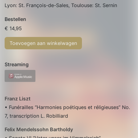
Lyon: St. François-de-Sales
,
Toulouse: St. Sernin
Bestellen
€
14,95
Toevoegen aan winkelwagen
Streaming
Franz Liszt
• Funérailles “Harmonies poétiques et réligieuses” No.
7, transcription L. Robilliard
Felix Mendelssohn Bartholdy
• Sonate VI “Vater unser im Himmelreich”