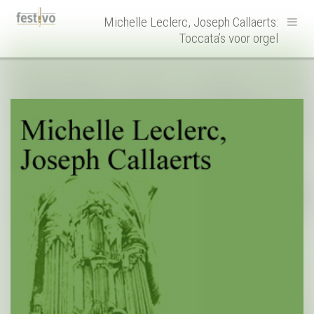
Hoofdnavigatie
Michelle Leclerc, Joseph Callaerts:
Toccata’s voor orgel