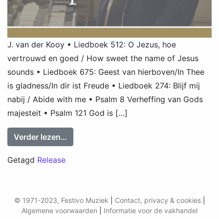
J. van der Kooy • Liedboek 512: O Jezus, hoe
vertrouwd en goed / How sweet the name of Jesus
sounds • Liedboek 675: Geest van hierboven/In Thee
is gladness/In dir ist Freude • Liedboek 274: Blijf mij
nabij / Abide with me • Psalm 8 Verheffing van Gods
majesteit • Psalm 121 God is […]
from Jos van der Kooij: Improvisaties
Verder lezen…
Getagd
Release
© 1971-2023, Festivo Muziek
|
Contact, privacy & cookies
|
Algemene voorwaarden
|
Informatie voor de vakhandel