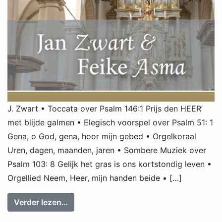
J. Zwart • Toccata over Psalm 146:1 Prijs den HEER’
met blijde galmen • Elegisch voorspel over Psalm 51: 1
Gena, o God, gena, hoor mijn gebed • Orgelkoraal
Uren, dagen, maanden, jaren • Sombere Muziek over
Psalm 103: 8 Gelijk het gras is ons kortstondig leven •
Orgellied Neem, Heer, mijn handen beide • […]
from Jos van der Kooij plays Jan Zwart 
Verder lezen…