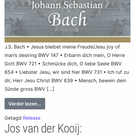
J.S. Bach • Jesus bleibet meine Freude/Jesu joy of
man’s desiring BWV 147 • Erbarm dich mein, O Herre
Gott BWV 721 • Schmücke dich, O liebe Seele BWV
654 • Liebster Jesu, wir sind hier BWV 731 • Ich ruf zu
dir, Herr Jesu Christ BWV 639 • Mensch, bewein dein
Sünde gross BWV […]
from Jos van der Kooij plays Johann Se
Verder lezen…
Getagd
Release
Jos van der Kooij: