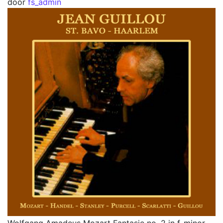
door
fs_admin