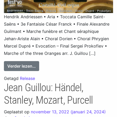
Hendrik Andriessen • Aria • Toccata Camille Saint-
Saëns • 3e Fantaisie César Franck • Finale Alexandre
Guilmant • Marche funèbre et Chant séraphique
Jehan-Ariste Alain • Choral Dorien • Choral Phrygien
Marcel Dupré • Evocation – Final Sergei Prokofiev •
Marche of the three Oranges arr. J. Guillou […]
from Cavaillé-Coll organ, St. Sernin, Tou
Verder lezen…
Getagd
Release
Jean Guillou: Händel,
Stanley, Mozart, Purcell
Geplaatst op
november 13, 2022
(januari 24, 2024)