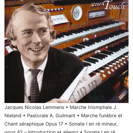
Jacques Nicolas Lemmens • Marche triomphale J.
Nieland • Pastorale A. Guilmant • Marche funèbre et
Chant séraphique Opus 17 • Sonate I en ré mineur,
opus 42 – Introduction et allegro • Sonate I en ré