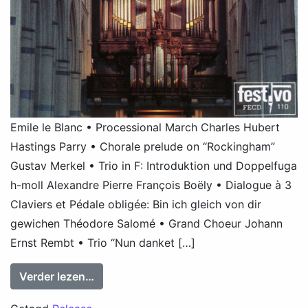
Emile le Blanc • Processional March Charles Hubert
Hastings Parry • Chorale prelude on “Rockingham”
Gustav Merkel • Trio in F: Introduktion und Doppelfuga
h-moll Alexandre Pierre François Boëly • Dialogue à 3
Claviers et Pédale obligée: Bin ich gleich von dir
gewichen Théodore Salomé • Grand Choeur Johann
Ernst Rembt • Trio “Nun danket […]
from Willem van Twillert: Rococo & Roma
Verder lezen…