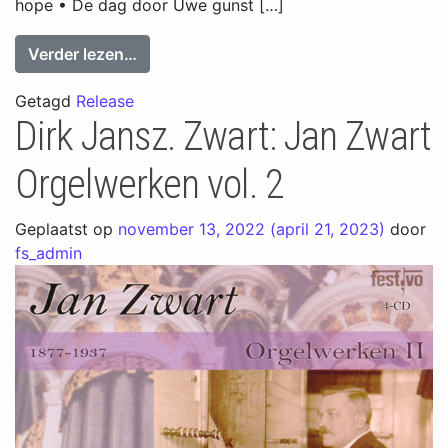
hope • De dag door Uwe gunst […]
from Herman van Vliet: 25 jaar organist
Verder lezen…
Getagd
Release
Dirk Jansz. Zwart: Jan Zwart
Orgelwerken vol. 2
Geplaatst op
november 13, 2022
(april 21, 2023)
door
fs_admin