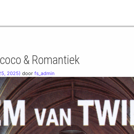
Rococo & Romantiek
 25, 2025)
door
fs_admin