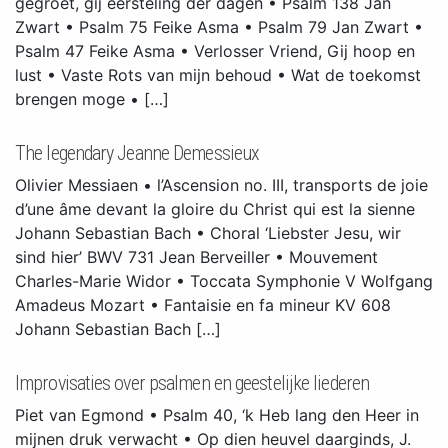
gegroet, gij eersteling der dagen • Psalm 138 Jan
Zwart • Psalm 75 Feike Asma • Psalm 79 Jan Zwart •
Psalm 47 Feike Asma • Verlosser Vriend, Gij hoop en
lust • Vaste Rots van mijn behoud • Wat de toekomst
brengen moge • […]
The legendary Jeanne Demessieux
Olivier Messiaen • l’Ascension no. III, transports de joie
d’une âme devant la gloire du Christ qui est la sienne
Johann Sebastian Bach • Choral ‘Liebster Jesu, wir
sind hier’ BWV 731 Jean Berveiller • Mouvement
Charles-Marie Widor • Toccata Symphonie V Wolfgang
Amadeus Mozart • Fantaisie en fa mineur KV 608
Johann Sebastian Bach […]
Improvisaties over psalmen en geestelijke liederen
Piet van Egmond • Psalm 40, ‘k Heb lang den Heer in
mijnen druk verwacht • Op dien heuvel daarginds, J.