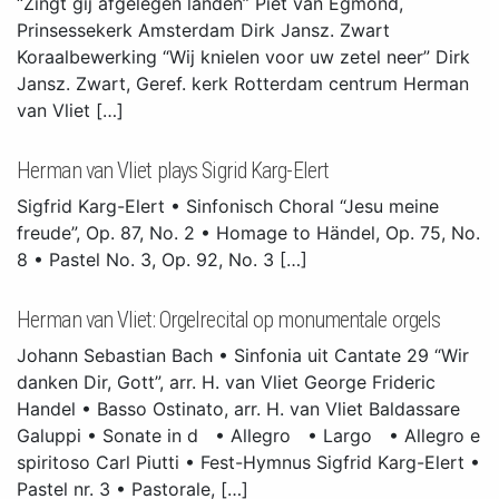
“Zingt gij afgelegen landen” Piet van Egmond,
Prinsessekerk Amsterdam Dirk Jansz. Zwart
Koraalbewerking “Wij knielen voor uw zetel neer” Dirk
Jansz. Zwart, Geref. kerk Rotterdam centrum Herman
van Vliet […]
Herman van Vliet plays Sigrid Karg-Elert
Sigfrid Karg-Elert • Sinfonisch Choral “Jesu meine
freude”, Op. 87, No. 2 • Homage to Händel, Op. 75, No.
8 • Pastel No. 3, Op. 92, No. 3 […]
Herman van Vliet: Orgelrecital op monumentale orgels
Johann Sebastian Bach • Sinfonia uit Cantate 29 “Wir
danken Dir, Gott”, arr. H. van Vliet George Frideric
Handel • Basso Ostinato, arr. H. van Vliet Baldassare
Galuppi • Sonate in d • Allegro • Largo • Allegro e
spiritoso Carl Piutti • Fest-Hymnus Sigfrid Karg-Elert •
Pastel nr. 3 • Pastorale, […]