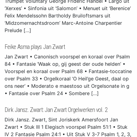
Trumpet Voluntary George Frideric Handel • Largo uit
‘Xerxes’ • Sinfonia uit ‘Salomon’ • Menuet uit ‘Berenice’
Felix Mendelssohn Bartholdy Bruiloftsmars uit
‘Midzomernachtsdroom’ Marc-Antoine Charpentier
Prelude […]
Feike Asma plays Jan Zwart
Jan Zwart • Canonisch voorspel en koraal over Psalm
84 • Fantasie ‘Waak op, gij geest der oude helden’ •
Voorspel en koraal over Psalm 68 • Fantasie-toccatine
over Psalm 33 • Orgelkoraal ‘O Heil’ge Geest, daal op
ons neer’ • Moderato e maestoso uit Orgelsonate in g
• Fantasie over Psalm 24 • Sombere […]
Dirk Jansz. Zwart: Jan Zwart Orgelwerken vol. 2
Dirk Jansz. Zwart, Sint Joriskerk Amersfoort Jan
Zwart • Stuk III 1 Elegisch voorspel Psalm 51:1 • Stuk
IV 2 Fantasie Psalm 24:1 • Uit Stuk V 3-7 Psalm 1, 2, 3,