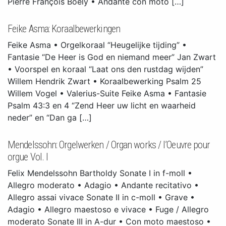
Pierre François Boëly • Andante con moto […]
Feike Asma: Koraalbewerkingen
Feike Asma • Orgelkoraal “Heugelijke tijding” •
Fantasie “De Heer is God en niemand meer” Jan Zwart
• Voorspel en koraal “Laat ons den rustdag wijden”
Willem Hendrik Zwart • Koraalbewerking Psalm 25
Willem Vogel • Valerius-Suite Feike Asma • Fantasie
Psalm 43:3 en 4 “Zend Heer uw licht en waarheid
neder” en “Dan ga […]
Mendelssohn: Orgelwerken / Organ works / l’Oeuvre pour
orgue Vol. I
Felix Mendelssohn Bartholdy Sonate I in f-moll •
Allegro moderato • Adagio • Andante recitativo •
Allegro assai vivace Sonate II in c-moll • Grave •
Adagio • Allegro maestoso e vivace • Fuge / Allegro
moderato Sonate III in A-dur • Con moto maestoso •