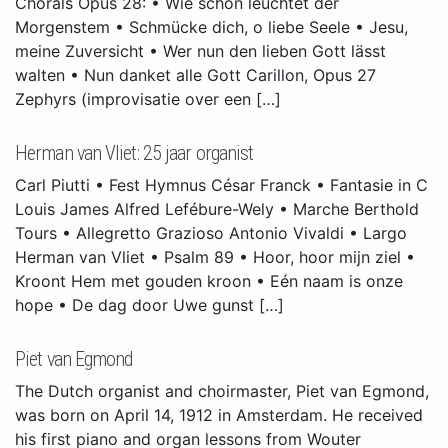
Chorals Opus 28: • Wie schön leuchtet der
Morgenstem • Schmücke dich, o liebe Seele • Jesu,
meine Zuversicht • Wer nun den lieben Gott lässt
walten • Nun danket alle Gott Carillon, Opus 27
Zephyrs (improvisatie over een […]
Herman van Vliet: 25 jaar organist
Carl Piutti • Fest Hymnus César Franck • Fantasie in C
Louis James Alfred Lefébure-Wely • Marche Berthold
Tours • Allegretto Grazioso Antonio Vivaldi • Largo
Herman van Vliet • Psalm 89 • Hoor, hoor mijn ziel •
Kroont Hem met gouden kroon • Eén naam is onze
hope • De dag door Uwe gunst […]
Piet van Egmond
The Dutch organist and choirmaster, Piet van Egmond,
was born on April 14, 1912 in Amsterdam. He received
his first piano and organ lessons from Wouter