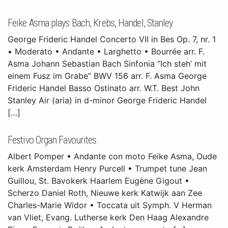
Feike Asma plays Bach, Krebs, Handel, Stanley
George Frideric Handel Concerto VII in Bes Op. 7, nr. 1
• Moderato • Andante • Larghetto • Bourrée arr. F.
Asma Johann Sebastian Bach Sinfonia “Ich steh’ mit
einem Fusz im Grabe” BWV 156 arr. F. Asma George
Frideric Handel Basso Ostinato arr. W.T. Best John
Stanley Air (aria) in d-minor George Frideric Handel
[…]
Festivo Organ Favourites
Albert Pomper • Andante con moto Feike Asma, Oude
kerk Amsterdam Henry Purcell • Trumpet tune Jean
Guillou, St. Bavokerk Haarlem Eugène Gigout •
Scherzo Daniel Roth, Nieuwe kerk Katwijk aan Zee
Charles-Marie Widor • Toccata uit Symph. V Herman
van Vliet, Evang. Lutherse kerk Den Haag Alexandre