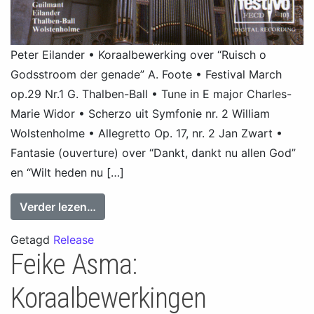
Peter Eilander • Koraalbewerking over “Ruisch o
Godsstroom der genade” A. Foote • Festival March
op.29 Nr.1 G. Thalben-Ball • Tune in E major Charles-
Marie Widor • Scherzo uit Symfonie nr. 2 William
Wolstenholme • Allegretto Op. 17, nr. 2 Jan Zwart •
Fantasie (ouverture) over “Dankt, dankt nu allen God”
en “Wilt heden nu […]
from Peter Eilander at the organ of the 
Verder lezen…
Getagd
Release
Feike Asma:
Koraalbewerkingen