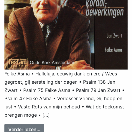
Feike Asma • Halleluja, eeuwig dank en ere / Wees
gegroet, gij eersteling der dagen • Psalm 138 Jan
Zwart • Psalm 75 Feike Asma • Psalm 79 Jan Zwart •
Psalm 47 Feike Asma • Verlosser Vriend, Gij hoop en
lust • Vaste Rots van mijn behoud • Wat de toekomst
brengen moge • […]
from Feike Asma speelt Koraalbewerking
Verder lezen…