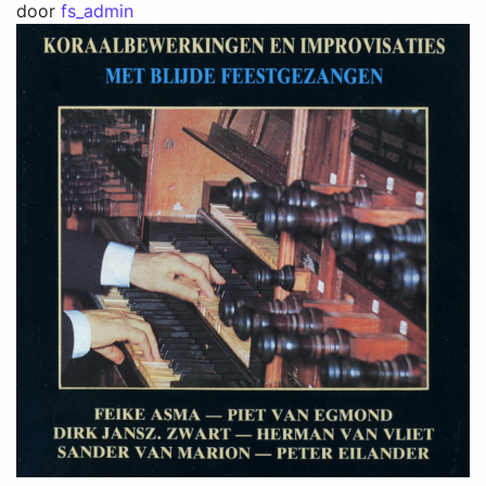
door
fs_admin