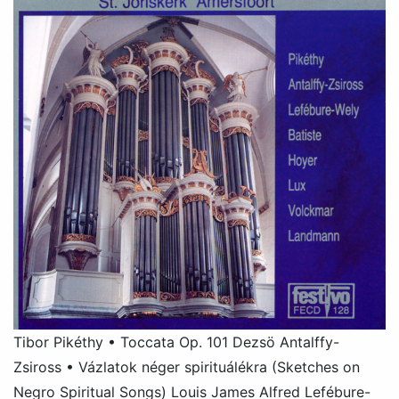
Tibor Pikéthy • Toccata Op. 101 Dezsö Antalffy-
Zsiross • Vázlatok néger spirituálékra (Sketches on
Negro Spiritual Songs) Louis James Alfred Lefébure-